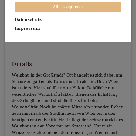
Alle akzeptieren
Datenschutz
Impressum
Details
Weinbau in der Großstadt? Oft handelt es sich dabei um
Schauweingärten als Tourismusattraktion. Doch Wien
ist anders. Hier sind über 600 Hektar Rebfläche ein
wesentlicher Wirtschaftsfaktor, dienen der Erhaltung
des Grüngürtels und sind die Basis für hohe
Weinqualität. Noch im späten Mittelalter standen Reben
auch innerhalb der Stadtmauern von Wien bis in den
heutigen ersten Bezirk. Heute liegt der Schwerpunkt des
Weinbaus in den Vororten am Stadtrand. Kaum ein
Winzer verzichtet neben den reinsortigen Weinen auf