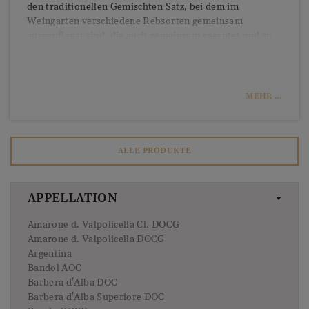
den traditionellen Gemischten Satz, bei dem im
Weingarten verschiedene Rebsorten gemeinsam
ausgepflanzt sind, die auch gemeinsam geerntet und zu
Wein verarbeitet werden. Erst mit dem neuen
Jahrtausend ist es dem Wiener Wein gelungen, das bloße
Heurigenimage abzulegen und den Sprung auf die
Weinkarten der Gourmetrestaurants zu schaffen. Kein
MEHR ...
Wunder, denn Wiener Spitzenwinzer beeindrucken seit
Jahren nationale und internationale Verkostungsjurys
mit ihren Weinen.
ALLE PRODUKTE
APPELLATION
Amarone d. Valpolicella Cl. DOCG
Amarone d. Valpolicella DOCG
Argentina
Bandol AOC
Barbera d'Alba DOC
Barbera d'Alba Superiore DOC