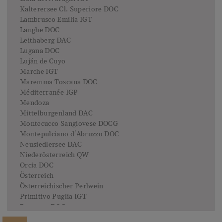
Kalterersee Cl. Superiore DOC
Lambrusco Emilia IGT
Langhe DOC
Leithaberg DAC
Lugana DOC
Luján de Cuyo
Marche IGT
Maremma Toscana DOC
Méditerranée IGP
Mendoza
Mittelburgenland DAC
Montecucco Sangiovese DOCG
Montepulciano d'Abruzzo DOC
Neusiedlersee DAC
Niederösterreich QW
Orcia DOC
Österreich
Österreichischer Perlwein
Primitivo Puglia IGT
Prosecco DOC
Prosecco Superiore DOCG