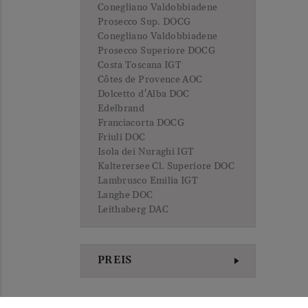
Conegliano Valdobbiadene
Prosecco Sup. DOCG
Conegliano Valdobbiadene
Prosecco Superiore DOCG
Costa Toscana IGT
Côtes de Provence AOC
Dolcetto d'Alba DOC
Edelbrand
Franciacorta DOCG
Friuli DOC
Isola dei Nuraghi IGT
Kalterersee Cl. Superiore DOC
Lambrusco Emilia IGT
Langhe DOC
Leithaberg DAC
Lugana DOC
Luján de Cuyo
Marche IGT
PREIS
Maremma Toscana DOC
Méditerranée IGP
Mendoza