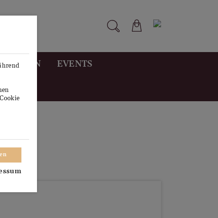
STUNGEN
EVENTS
während
onen
"Cookie
ren
essum