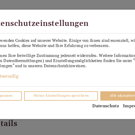
Kostenloser Versand in Österreich ab €99
enschutzeinstellungen
PE SEPP
KÜHLANHÄNGER ANTON
VERKO
rwenden Cookies auf unserer Website. Einige von ihnen sind essenziell, 
uns helfen, diese Website und Ihre Erfahrung zu verbessern.
TER
nen Ihre freiwillige Zustimmung jederzeit widerrufen. Weitere Informati
zu Datenübermittlungen) und Einstellungsmöglichkeiten finden Sie unter 
llungen" und in unseren Datenschutzhinweisen.
twendig
npassen
Meine Einstellungen speichern
Alle akzeptie
Datenschutz
Impr
tails