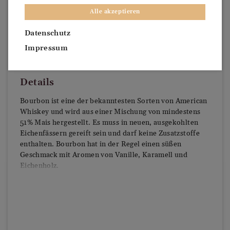
Alle akzeptieren
Datenschutz
Impressum
Details
Bourbon ist eine der bekanntesten Sorten von American
Whiskey und wird aus einer Mischung von mindestens
51% Mais hergestellt. Es muss in neuen, ausgekohlten
Eichenfässern gereift sein und darf keine Zusatzstoffe
enthalten. Bourbon hat in der Regel einen süßen
Geschmack mit Aromen von Vanille, Karamell und
Eichenholz.