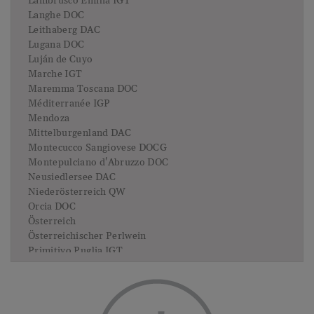
Lambrusco Emilia IGT
Langhe DOC
Leithaberg DAC
Lugana DOC
Luján de Cuyo
Marche IGT
Maremma Toscana DOC
Méditerranée IGP
Mendoza
Mittelburgenland DAC
Montecucco Sangiovese DOCG
Montepulciano d'Abruzzo DOC
Neusiedlersee DAC
Niederösterreich QW
Orcia DOC
Österreich
Österreichischer Perlwein
Primitivo Puglia IGT
Prosecco DOC
Prosecco Superiore DOCG
Prosecco Treviso DOC
Puglia IGP