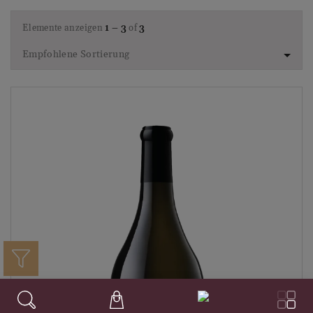
Trento DOC
Val di Cornia DOC
Elemente anzeigen
1 – 3
of
3
Valle de Uco
Valpolicella Cl. DOC
Empfohlene Sortierung
Valpolicella Ripasso DOC
Valpolicella Ripasso Sup. Cl. DOC
Veneto DOC
Veneto IGT
Venezia DOC
Vermentino di Gallura DOCG
Vermentino di Gallura Superiore DOCG
Vermentino di Sardegna DOC
Veronese IGT
Vino frizzante d'Italia
Vino Spumante di Qualità
Wachau QW
Wachau DAC
Weinberge Dolomiten IGT
Weinland Landwein
Weinviertel DAC
Wiener Gemischter Satz DAC