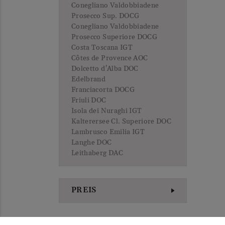
Conegliano Valdobbiadene
Prosecco Sup. DOCG
Conegliano Valdobbiadene
Prosecco Superiore DOCG
Costa Toscana IGT
Côtes de Provence AOC
Dolcetto d'Alba DOC
Edelbrand
Franciacorta DOCG
Friuli DOC
Isola dei Nuraghi IGT
Kalterersee Cl. Superiore DOC
Lambrusco Emilia IGT
Langhe DOC
Leithaberg DAC
Lugana DOC
Luján de Cuyo
Marche IGT
PREIS
Maremma Toscana DOC
Méditerranée IGP
Mendoza