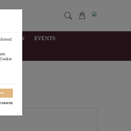
STUNGEN
EVENTS
während
onen
"Cookie
ren
essum