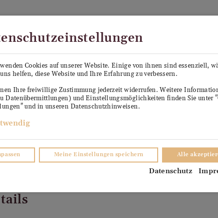
Kostenloser Versand in Österreich ab €99
enschutzeinstellungen
PE SEPP
KÜHLANHÄNGER ANTON
VERKO
rwenden Cookies auf unserer Website. Einige von ihnen sind essenziell, 
uns helfen, diese Website und Ihre Erfahrung zu verbessern.
TER
nen Ihre freiwillige Zustimmung jederzeit widerrufen. Weitere Informati
zu Datenübermittlungen) und Einstellungsmöglichkeiten finden Sie unter 
llungen" und in unseren Datenschutzhinweisen.
twendig
npassen
Meine Einstellungen speichern
Alle akzeptie
Datenschutz
Impr
tails