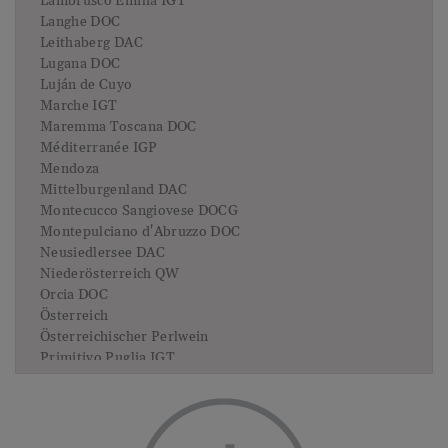
Lambrusco Emilia IGT
Langhe DOC
Leithaberg DAC
Lugana DOC
Luján de Cuyo
Marche IGT
Maremma Toscana DOC
Méditerranée IGP
Mendoza
Mittelburgenland DAC
Montecucco Sangiovese DOCG
Montepulciano d'Abruzzo DOC
Neusiedlersee DAC
Niederösterreich QW
Orcia DOC
Österreich
Österreichischer Perlwein
Primitivo Puglia IGT
Prosecco DOC
Prosecco Superiore DOCG
Prosecco Treviso DOC
Puglia IGP