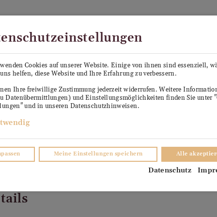
Kostenloser Versand in Österreich ab €99
enschutzeinstellungen
PE SEPP
KÜHLANHÄNGER ANTON
VERKO
rwenden Cookies auf unserer Website. Einige von ihnen sind essenziell, 
uns helfen, diese Website und Ihre Erfahrung zu verbessern.
TER
nen Ihre freiwillige Zustimmung jederzeit widerrufen. Weitere Informati
zu Datenübermittlungen) und Einstellungsmöglichkeiten finden Sie unter 
llungen" und in unseren Datenschutzhinweisen.
twendig
npassen
Meine Einstellungen speichern
Alle akzeptie
 DOC
Datenschutz
Impr
tails