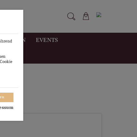
STUNGEN
EVENTS
während
onen
"Cookie
ren
essum