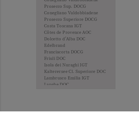
Conegliano Valdobbiadene
Prosecco Sup. DOCG
Conegliano Valdobbiadene
Prosecco Superiore DOCG
Costa Toscana IGT
Côtes de Provence AOC
Dolcetto d'Alba DOC
Edelbrand
Franciacorta DOCG
Friuli DOC
Isola dei Nuraghi IGT
Kalterersee Cl. Superiore DOC
Lambrusco Emilia IGT
Langhe DOC
Leithaberg DAC
Lugana DOC
Luján de Cuyo
Marche IGT
Maremma Toscana DOC
Méditerranée IGP
KON
Mendoza
Mittelburgenland DAC