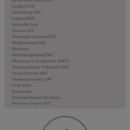
Lambrusco Emilia IGT
Langhe DOC
Leithaberg DAC
Lugana DOC
Luján de Cuyo
Marche IGT
Maremma Toscana DOC
Méditerranée IGP
Mendoza
Mittelburgenland DAC
Montecucco Sangiovese DOCG
Montepulciano d'Abruzzo DOC
Neusiedlersee DAC
Niederösterreich QW
Orcia DOC
Österreich
Österreichischer Perlwein
Primitivo Puglia IGT
Prosecco DOC
Prosecco Superiore DOCG
Prosecco Treviso DOC
Puglia IGP