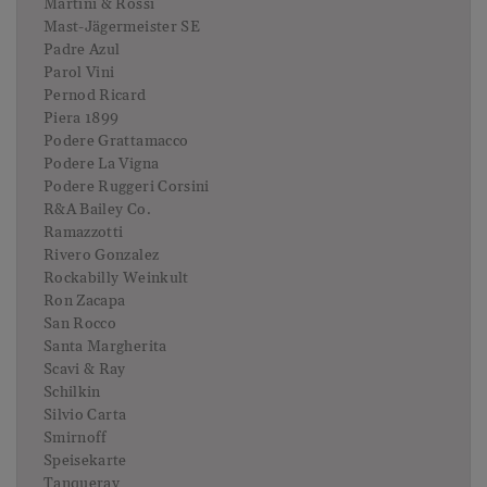
Martini & Rossi
Mast-Jägermeister SE
Padre Azul
Parol Vini
Pernod Ricard
Piera 1899
Podere Grattamacco
Podere La Vigna
Podere Ruggeri Corsini
R&A Bailey Co.
Ramazzotti
Rivero Gonzalez
Rockabilly Weinkult
Ron Zacapa
San Rocco
Santa Margherita
Scavi & Ray
Schilkin
Silvio Carta
Smirnoff
Speisekarte
Tanqueray