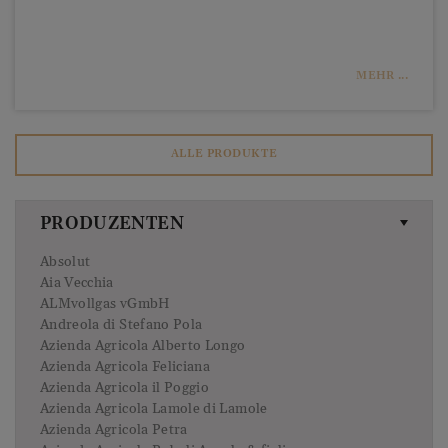
noch nicht gab. Nach vielen Ver­suchen war es schließlich
soweit und die beiden Freunde zufrieden mit dem Er­
gebnis – Vintonic war geboren.
MEHR ...
ALLE PRODUKTE
PRODUZENTEN
Absolut
Aia Vecchia
ALMvollgas vGmbH
Andreola di Stefano Pola
Azienda Agricola Alberto Longo
Azienda Agricola Feliciana
Azienda Agricola il Poggio
Azienda Agricola Lamole di Lamole
Azienda Agricola Petra