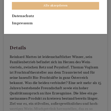
Alle akzeptieren
Datenschutz
Impressum
Details
Reinhard Mattes ist leiden­schaftlicher Winzer, sein
Familien­betrieb befindet sich im Herzen des Wein­
viertels, zwischen Retz und Poysdorf. Thomas Voglsam
ist Frucht­saft­hersteller aus dem Traun­viertel und für
seine hasenfit Bio-Frucht­säfte in ganz Österreich
bekannt. Was die beiden verbindet? Eine seit mehr als 15
Jahren bestehende Freund­schaft sowie ein hoher
Qualitäts­an­spruch an ihre Er­zeugnisse. Die Idee ein ge­
meinsames Produkt zu kreieren bestand bereits länger.
Ziel war es, ein stilvolles, außer­gewöhnliches und hoch­
wertiges Wein-Misch­getränk her­zu­stellen, das es so