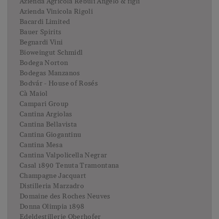
Azienda Agricola Rebuli Angelo & figli
Azienda Vinicola Rigoli
Bacardi Limited
Bauer Spirits
Begnardi Vini
Bioweingut Schmidl
Bodega Norton
Bodegas Manzanos
Bodvár - House of Rosés
Cà Maiol
Campari Group
Cantina Argiolas
Cantina Bellavista
Cantina Giogantinu
Cantina Mesa
Cantina Valpolicella Negrar
Casal 1890 Tenuta Tramontana
Champagne Jacquart
Distilleria Marzadro
Domaine des Roches Neuves
Donna Olimpia 1898
Edeldestillerie Oberhofer