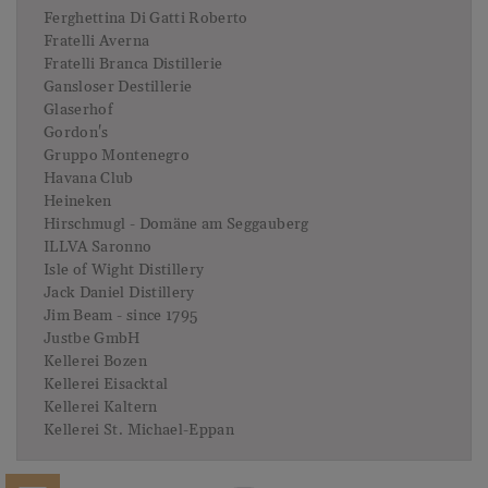
Ferghettina Di Gatti Roberto
Fratelli Averna
Fratelli Branca Distillerie
Gansloser Destillerie
Glaserhof
Gordon's
Gruppo Montenegro
Havana Club
Heineken
Hirschmugl - Domäne am Seggauberg
ILLVA Saronno
Isle of Wight Distillery
Jack Daniel Distillery
Jim Beam - since 1795
Justbe GmbH
Kellerei Bozen
Kellerei Eisacktal
Kellerei Kaltern
Kellerei St. Michael-Eppan
Lagavulin Distillery
La Sala del Torriano