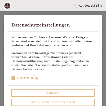
+43 664 1581871
Datenschutzeinstellungen
➥
ZURÜCK ZUR STARTSEITE
Wir verwenden Cookies auf unserer Website. Einige von
2017
ihnen sind essenziell, während andere uns helfen, diese
Website und Ihre Erfahrung zu verbessern.
Sie können Ihre freiwillige Zustimmung jederzeit
ALLE PRODUKTE
widerrufen. Weitere Informationen (auch zu
Datenübermittlungen) und Einstellungsmöglichkeiten
finden Sie unter "Cookie Einstellungen" und in unseren
Datenschutzhinweisen.
JAHR
notwendig
1998
2009
2010
Anpassen
2011
2012
Meine Einstellungen speichern
2013