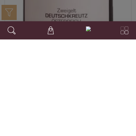
Ernst Zweigelt Deutschkreutz
2017
Burgenland
Burgenland QW
€
266.90
/ 9,0 l Fl.
inkl. USt. 20.0%
exkl. Lieferung