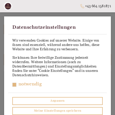
+43 664 1581871
Datenschutzeinstellungen
➥
ZURÜCK ZUR STARTSEITE
Wir verwenden Cookies auf unserer Website. Einige von
Kiste 6 x 0,75 l Fl.
ihnen sind essenziell, während andere uns helfen, diese
Website und Ihre Erfahrung zu verbessern.
Sie können Ihre freiwillige Zustimmung jederzeit
ALLE PRODUKTE
widerrufen. Weitere Informationen (auch zu
Datenübermittlungen) und Einstellungsmöglichkeiten
finden Sie unter "Cookie Einstellungen" und in unseren
Datenschutzhinweisen.
FÜLLUNG
notwendig
1,75 l Fl.
0,05 l Fl.
0,25 l Fl.
Anpassen
0,2 l Fl.
0,2 l Pic.
Meine Einstellungen speichern
0,33 l Fl.