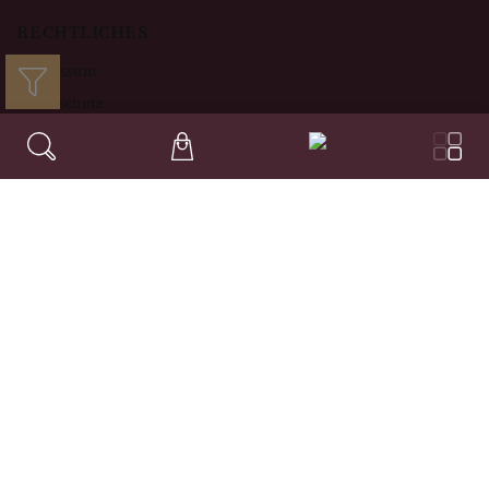
RECHTLICHES
Impressum
Datenschutz
AGB's
Widerruf
WICHTIGE LINKS
Häufig gestellte Fragen
Weinhaus Tyrol
Unsere Bezahlarten
© 2020-2026