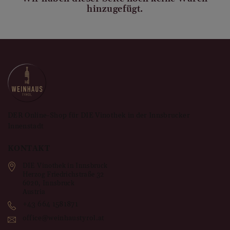
hinzugefügt.
DER Online-Shop für DIE Vinothek in der Innsbrucker
Innenstadt
KONTAKT
DIE Vinothek in Innsbruck
Herzog Friedrichstraße 32
6020
,
Innsbruck
Austria
+43 664 1581871
office@weinhaustyrol.at