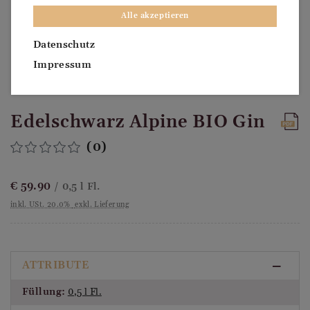
Alle akzeptieren
Datenschutz
Impressum
Edelschwarz Alpine BIO Gin
(0)
€
59.90
/ 0,5 l Fl.
inkl. USt. 20.0%
exkl. Lieferung
ATTRIBUTE
Füllung:
0,5 l Fl.