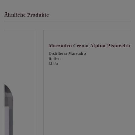
Wein Titel:
ALMvollgas Edelschwarz Gin
Ähnliche Produkte
Wissenswert:
Klassisch und innovativ, edel und alpin. Das ist der
London Dry Gin von der Gompm Alm im Hirzergebiet
von Schenna bei Meran in Südtirol. Entdeckt eine
neue Welt alpinen Genusses, schmeckt die feinen
aromatischen Nuancen, das Herzblut und die Passion,
die in jedem einzelnen Tropfen stecken. - Helli
Gufler, Wirt der Gompm Alm -
Land:
Italien
Herkunftsregion:
Südtirol
Produzent:
Edelschwarz Alpine Bio Spirits -
ALMvollgas GmbH
Kategorie:
Gin
Weincharakter:
London Dry Gin