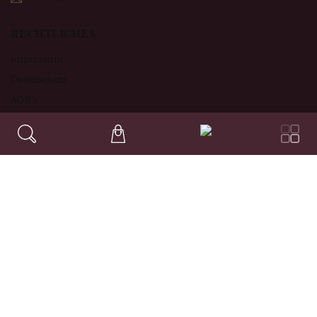
RECHTLICHES
Impressum
Datenschutz
AGB's
Widerruf
WICHTIGE LINKS
Häufig gestellte Fragen
Weinhaus Tyrol
Unsere Bezahlarten