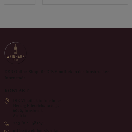
DER Online-Shop für DIE Vinothek in der Innsbrucker
Innenstadt
KONTAKT
DIE Vinothek in Innsbruck
Herzog Friedrichstraße 32
6020
,
Innsbruck
Austria
+43 664 1581871
office@weinhaustyrol.at