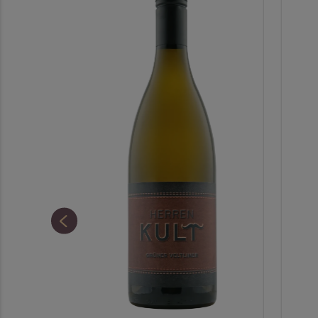
M
2
G
N