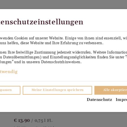
Kostenloser Versand in Österreich ab €99
enschutzeinstellungen
PE SEPP
KÜHLANHÄNGER ANTON
VERKO
rwenden Cookies auf unserer Website. Einige von ihnen sind essenziell, 
uns helfen, diese Website und Ihre Erfahrung zu verbessern.
TER
nen Ihre freiwillige Zustimmung jederzeit widerrufen. Weitere Informati
zu Datenübermittlungen) und Einstellungsmöglichkeiten finden Sie unter 
llungen" und in unseren Datenschutzhinweisen.
twendig
npassen
Meine Einstellungen speichern
Alle akzeptie
Herrenkult Sauvignon Blanc
Datenschutz
Impr
(0)
€
13.90
/ 0,75 l Fl.