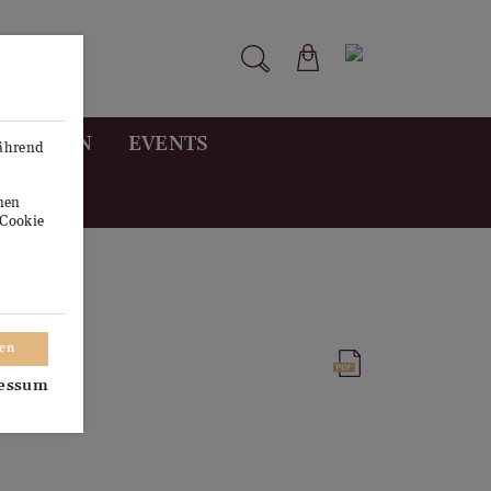
STUNGEN
EVENTS
während
onen
"Cookie
ren
essum