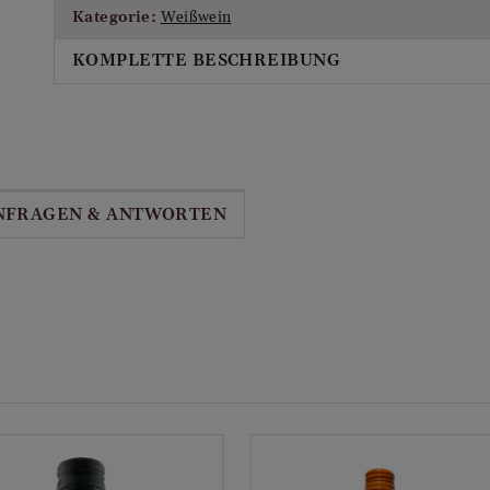
Kategorie:
Weißwein
KOMPLETTE BESCHREIBUNG
Sensorische Beschreibung:
Er duftet angenehm nach schwarzer Johannisbeere, Stachel
Gaumen wider.
WEIN:
NFRAGEN & ANTWORTEN
Wein Titel:
Herrenkult Sauvignon Blanc
Wissenswert:
Die Herrenkult-Serie ist eine neue Kreation von René Po
lagerfähige Weine: (Traminer, Grüner Veltliner, Sauvi
Land:
Österreich
Herkunftsregion:
Niederösterreich
Gebiet:
Weinviertel
Produzent:
Rockabilly Weinkult