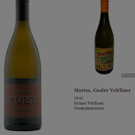
Kategorie:
Weißwein
Weincharakter:
charaktervoll, tiefgründig, reichhaltig
Appellation:
Niederösterreich QW
Glas:
Weißwein
Premiumglas:
Loire
optimale Trinktemperatur (°C), von:
8
optimale Trinktemperatur (°C), bis:
10
Optimale Trinkreife (Jahre nach der Ernte) von:
attes, Cooler Veltliner
Optimale Trinkreife (Jahre nach der Ernte) bis:
6
022
rüner Veltliner
Speiseempfehlung:
Salat mit Hühnerbrust, Lachs Sas
iederösterreich
auf Avocado, Pasta al Pesto Genovese, Spargelrisotto, ge
Meeresfrüchte pochiert od. gedämpft (Hummer), zart poc
Ipsmiller, IPSPLOSIO
gebacken, Brathuhn
Cuvée Weiss