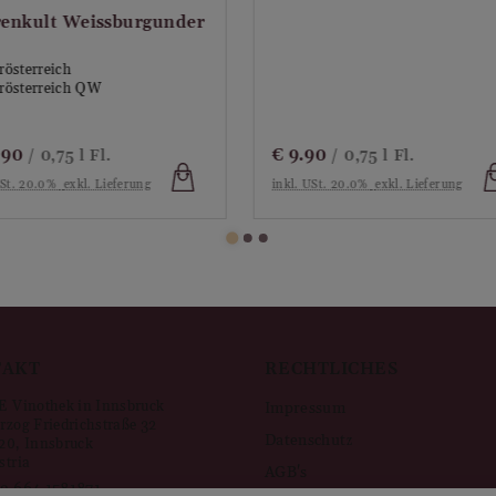
2021
Cuvée
Rebsorte:
Sauvignon Blanc
Niederösterreich
Restzucker:
trocken
Alkoholgehalt (%vol):
13
Säurewert (g/l):
6.2
€
9.90
€
32.90
/ 0,75 l Fl.
/ 0,75 l Fl.
kl. USt. 20.0%
exkl. Lieferung
inkl. USt. 20.0%
exkl. Lieferung
Önologe:
René Pollak
Restzuckerwert (g/l):
1.4
Jahr:
2019
TAKT
RECHTLICHES
E Vinothek in Innsbruck
Impressum
rzog Friedrichstraße 32
Datenschutz
20
,
Innsbruck
stria
AGB's
3 664 1581871