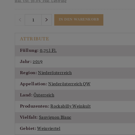
inkl. USt. 20.0%
exkl. Lieferung
IN DEN WARENKORB
ATTRIBUTE
Füllung:
0,75 l Fl.
Jahr:
2019
Region:
Niederösterreich
Appellation:
Niederösterreich QW
Land:
Österreich
Produzenten:
Rockabilly Weinkult
Vielfalt:
Sauvignon Blanc
Gebiet:
Weinviertel