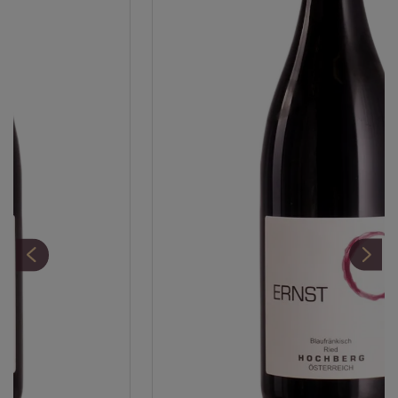
Premiumglas:
Chianti Classico | Zinfandel
optimale Trinktemperatur (°C), von:
14
optimale Trinktemperatur (°C), bis:
16
Optimale Trinkreife (Jahre nach der Ernte)
von:
2
Optimale Trinkreife (Jahre nach der Ernte)
bis:
5
Speiseempfehlung:
Salat mit Hühnerbrust,
Couscous-Salat mit Gemüse, Quiche mit Zwiebel und
Speck, Pasta Aglio e Olio, Gemüseauflauf und
Gemüseomelett, Pasta mit Trüffel und Roastbeef,
Paella mit Fisch und Meeresfrüchten, Risotto mit
Gemüse, Geflügelbrust gebraten + marinierte Salate,
Ragout mit Innereien (Beuschel, ...), Saltimbocca