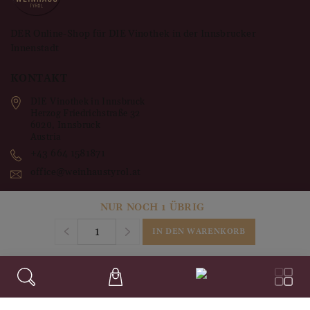
Ausbau:
Im großen Holzfass für 12 Monate gereift.
DER Online-Shop für DIE Vinothek in der Innsbrucker
Innenstadt
KONTAKT
DIE Vinothek in Innsbruck
Herzog Friedrichstraße 32
6020
,
Innsbruck
Austria
+43 664 1581871
office@weinhaustyrol.at
NUR NOCH 1 ÜBRIG
RECHTLICHES
IN DEN WARENKORB
Impressum
Datenschutz
AGB's
Widerruf