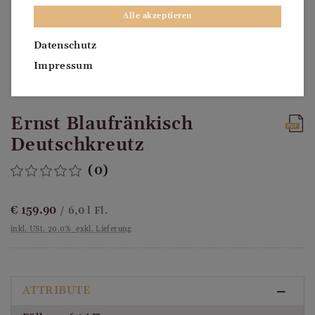
Alle akzeptieren
Datenschutz
Impressum
Ernst Blaufränkisch
Deutschkreutz
(0)
€
159.90
/ 6,0 l Fl.
inkl. USt. 20.0%
exkl. Lieferung
ATTRIBUTE