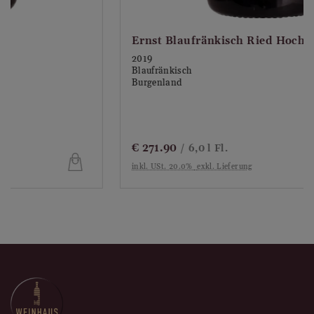
Rebsorte:
Blaufränkisch
Boden:
Hoher Kalkgehalt und ein sandig-lehmiger
Ernst Blaufränkisch Ried Hochberg
Lössboden.
2019
Restzucker:
trocken
Blaufränkisch
Burgenland
Alkoholgehalt (%vol):
13.5
Ernte:
Lese per Hand in Kleinkisten. Selektion der
Trauben im Weingarten.
€
271.90
/ 6,0 l Fl.
Weinberg:
Auswahl aus den besten Lagen von
inkl. USt. 20.0%
exkl. Lieferung
Deutschkreutz.
Weinbereitung:
Vergärung mit natürlichen Hefen in
2000l Edelstahltanks. Händisches Untertauchen der
Maische (Pigeage) und Rundpumpen des Weines
(Remontage). Biologischer Säureabbau im großen
Holzfass.
Alter der Reben:
35 Jahre
Jahr:
2015