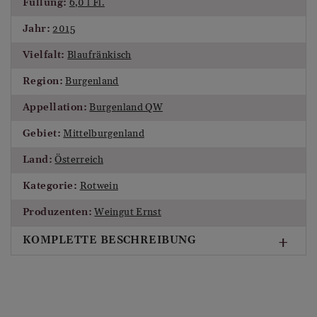
Füllung:
6,0 l Fl.
Jahr:
2015
Vielfalt:
Blaufränkisch
Region:
Burgenland
Appellation:
Burgenland QW
Gebiet:
Mittelburgenland
Land:
Österreich
Kategorie:
Rotwein
Produzenten:
Weingut Ernst
KOMPLETTE BESCHREIBUNG
Sensorische Beschreibung:
Kräftiges Rubingranat, violette Reflexe, breitere
Randaufhellung. Verhalten, feines rotes Beerenkonfit,
frische Kirschen, ein Hauch von Röstaromen im